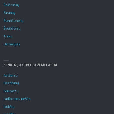
Šalčininkų
Širvintų
Švenčionėlių
Švenčionių
Trakų
Ukmergės
SENIŪNIJŲ CENTRŲ ŽEMĖLAPIAI
Avižienių
Bezdonių
Buivydžių
Didžiosios riešės
Dūkštų