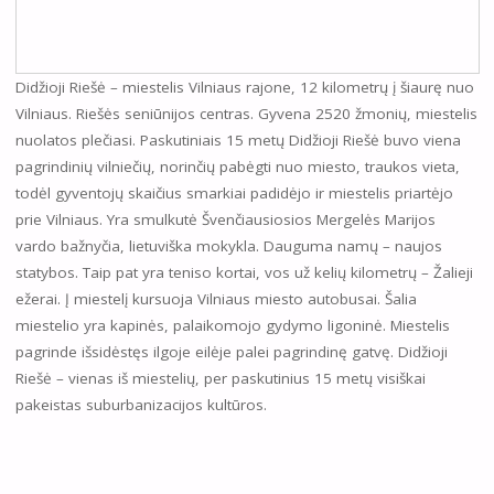
Didžioji Riešė – miestelis Vilniaus rajone, 12 kilometrų į šiaurę nuo
Vilniaus. Riešės seniūnijos centras. Gyvena 2520 žmonių, miestelis
nuolatos plečiasi. Paskutiniais 15 metų Didžioji Riešė buvo viena
pagrindinių vilniečių, norinčių pabėgti nuo miesto, traukos vieta,
todėl gyventojų skaičius smarkiai padidėjo ir miestelis priartėjo
prie Vilniaus. Yra smulkutė Švenčiausiosios Mergelės Marijos
vardo bažnyčia, lietuviška mokykla. Dauguma namų – naujos
statybos. Taip pat yra teniso kortai, vos už kelių kilometrų – Žalieji
ežerai. Į miestelį kursuoja Vilniaus miesto autobusai. Šalia
miestelio yra kapinės, palaikomojo gydymo ligoninė. Miestelis
pagrinde išsidėstęs ilgoje eilėje palei pagrindinę gatvę. Didžioji
Riešė – vienas iš miestelių, per paskutinius 15 metų visiškai
pakeistas suburbanizacijos kultūros.