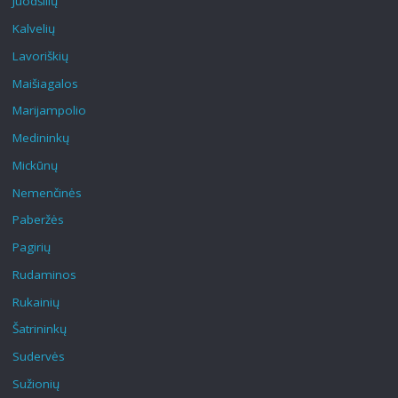
Juodšilių
Kalvelių
Lavoriškių
Maišiagalos
Marijampolio
Medininkų
Mickūnų
Nemenčinės
Paberžės
Pagirių
Rudaminos
Rukainių
Šatrininkų
Sudervės
Sužionių