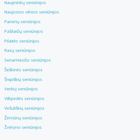
Naujininkų seniūnijos
Naujosios vilnios seniūnijos
Panerių seniūnijos
Pašilaičių seniūnijos
Pilaitės seniūnijos
Rasų seniūnijos
Senamiesčio seniūnijos
Šeškinės seniūnijos
Šnipiškių seniūnijos
Verkių seniūnijos
Vilkpedės seniūnijos
Viršuliškių seniūnijos
Žirmūnų seniūnijos
Žvėryno seniūnijos