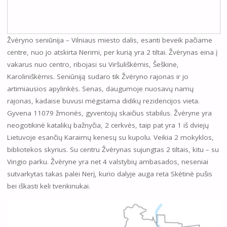
Žvėryno seniūnija – Vilniaus miesto dalis, esanti beveik pačiame
centre, nuo jo atskirta Nerimi, per kurią yra 2 tiltai. Žvėrynas eina į
vakarus nuo centro, ribojasi su Viršuliškėmis, Šeškine,
Karoliniškėmis. Seniūniją sudaro tik Žvėryno rajonas ir jo
artimiausios apylinkės. Senas, daugumoje nuosavų namų
rajonas, kadaise buvusi mėgstama didikų rezidencijos vieta.
Gyvena 11079 žmonės, gyventojų skaičius stabilus. Žvėryne yra
neogotikinė katalikų bažnyčia, 2 cerkvės, taip pat yra 1 iš dviejų
Lietuvoje esančių Karaimų kenesų su kupolu. Veikia 2 mokyklos,
bibliotekos skyrius. Su centru Žvėrynas sujungtas 2 tiltais, kitu – su
Vingio parku. Žvėryne yra net 4 valstybių ambasados, neseniai
sutvarkytas takas palei Nerį, kurio dalyje auga reta Skėtinė pušis
bei iškasti keli tvenkinukai.