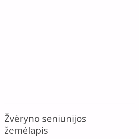
Žvėryno seniūnijos
žemėlapis