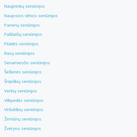
Naujininkų seniūnijos
Naujosios vilnios seniūnijos
Panerių seniūnijos
Pašilaičių seniūnijos
Pilaitės seniūnijos
Rasų seniūnijos
Senamiesčio seniūnijos
Šeškinės seniūnijos
Šnipiškių seniūnijos
Verkių seniūnijos
Vilkpedės seniūnijos
Viršuliškių seniūnijos
Žirmūnų seniūnijos
Žvėryno seniūnijos