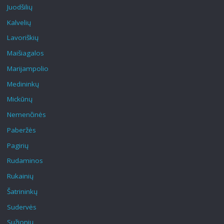
Juodšilių
Kalvelių
Lavoriškių
Maišiagalos
Marijampolio
Medininkų
Mickūnų
Nemenčinės
Paberžės
Pagirių
Rudaminos
Rukainių
Šatrininkų
Sudervės
Sužionių