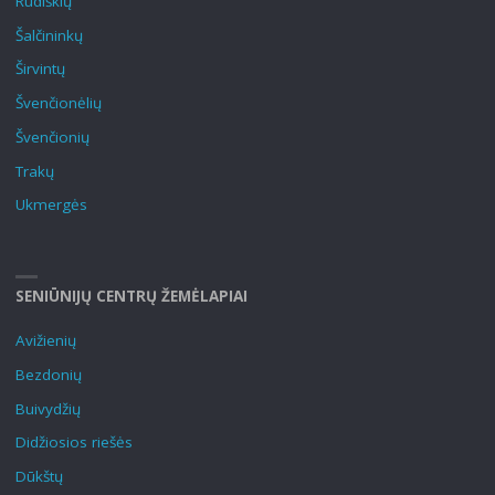
Rūdiškių
Šalčininkų
Širvintų
Švenčionėlių
Švenčionių
Trakų
Ukmergės
SENIŪNIJŲ CENTRŲ ŽEMĖLAPIAI
Avižienių
Bezdonių
Buivydžių
Didžiosios riešės
Dūkštų