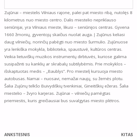
Zujūnai – miestelis Vilniaus rajone, palei pat miesto ribą, nutolęs 8
kilometrus nuo miesto centro. Dalis miestelio nepriklauso
seniūnijai, yra Vilniaus mieste, likusi – seniūnijos centras. Gyvena
1660 žmonių, gyventojų skaičius nuolat auga. Į Zujūnus keliasi
daug vilniečių, norinčių pabėgti nuo miesto šurmulio. Zujūnuose
yra lenkiška mokykla, biblioteka, spaustuvė, kultūros centras.
Veikia lietuviškų muzikos instrumentų dirbtuvės, kuriose galima
susipažinti su kanklių ar skrabalų subtilybėmis. Prie mokyklos –
išskaptuotas medis – „Baublys”. Pro miestelį kursuoja miesto
autobusas. Namai – nuosavi, nemažai naujų, su žemės plotu.
Šalia Zujūnų telkšo Buivydiškių tvenkiniai, Gineitiškių ežeras. Šalia
miestelio – žvyro karjeras. Zujūnai – vilniečių pamėgtas
priemiestis, kuris greičiausiai bus suvalgytas miesto plėtros.
ANKSTESNIS
KITAS