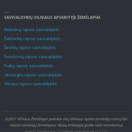
SAVIVALDYBIŲ VILNIAUS APSKRITYJE ŽEMĖLAPIAI
Elektrėnų rajono savivaldybės
Šalčininkų rajono savivaldybės
Širvintų rajono savivaldybės
Švenčionių rajono savivaldybės
Trakų rajono savivaldybės
Ukmergės rajono savivaldybės
Vilniaus rajono savivaldybės
©2021 Vilniaus Žemėlapis pateikia visų Vilniaus rajono seniūnijų centrų bei
miesto seniūnijų žemėlapius. Mūsų tinklapyje galite rasti nemokamus
miesto žemėlapius. Pradėkite savo kelionę nuo čia!