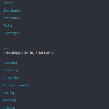
Širvintų
Švenčionėlių
Švenčionių
Trakų
Ukmergės
SENIŪNIJŲ CENTRŲ ŽEMĖLAPIAI
Avižienių
Bezdonių
Buivydžių
Didžiosios riešės
Dūkštų
Juodšilių
Kalvelių