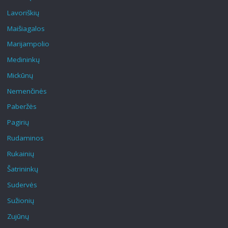
Lavoriškių
Maišiagalos
Marijampolio
Medininkų
Mickūnų
Nemenčinės
Paberžės
Pagirių
Rudaminos
Rukainių
Šatrininkų
Sudervės
Sužionių
Zujūnų